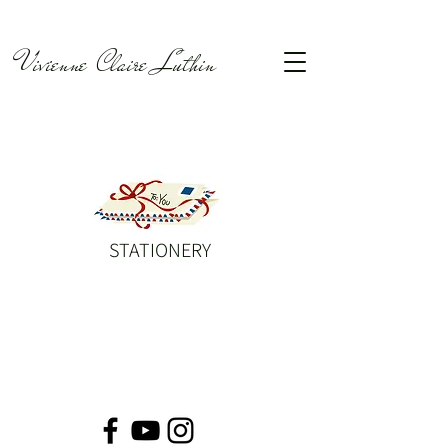
Vivienne Claire Luthin
STATIONERY
© VivienneClaireLuthin